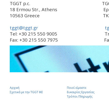
TGGT p.c. TGGT Ι.Κ
18 Ermou Str., Athens Ερμού 
10563 Greece ΤΚ 10
tggt@tggt.gr
t
Tel: +30 215 550 9005 Tηλ: +3
Fax: +30 215 550 7975 Fax: +3
Αρχική
Ποιοί είμαστε
Σχετικά με την TGGT IKE
Ευκαιρίες Εργασίας
Τρόποι Πληρωμής